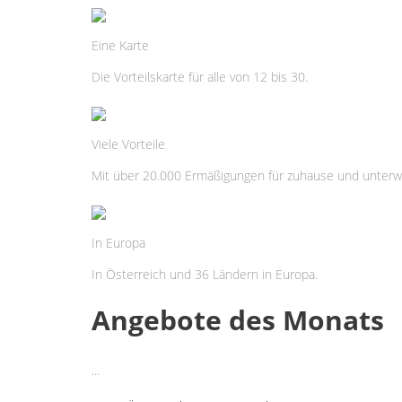
Eine Karte
Die Vorteilskarte für alle von 12 bis 30.
Viele Vorteile
Mit über 20.000 Ermäßigungen für zuhause und unterw
In Europa
In Österreich und 36 Ländern in Europa.
Angebote des Monats
...