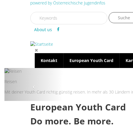
Direkt zum Inhalt
powered by
Österreichische Jugendinfos
Suchformular
Suche
About us
Kontakt
European Youth Card
Kar
Reisen
Mit deiner Youth Card richtig günstig reisen. In mehr als 30 Ländern 
European Youth Card
Do more. Be more.