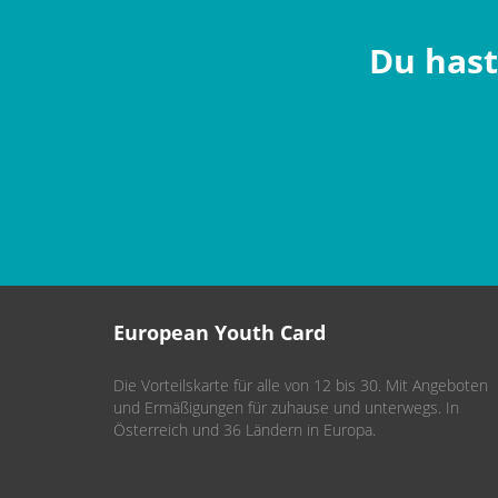
Du hast
European Youth Card
Die Vorteilskarte für alle von 12 bis 30. Mit Angeboten
und Ermäßigungen für zuhause und unterwegs. In
Österreich und 36 Ländern in Europa.