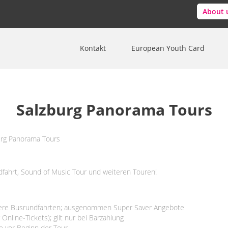
About 
Kontakt
European Youth Card
Salzburg Panorama Tours
dfahrt, Sound of Music Tour und weiteren Touren!
dere Busrundfahrten; ausgenommen Super Saver Angebote
 Online-Tickets); gilt nur bei Barzahlung
e vor Beginn der Tour