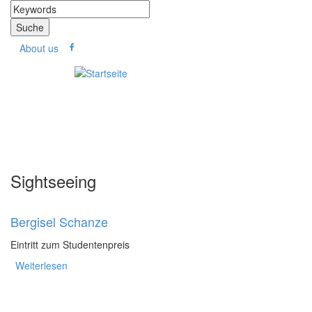
Direkt zum Inhalt
Suche
Suchformular
About us
Sightseeing
Bergisel Schanze
Eintritt zum Studentenpreis
Weiterlesen
über Bergisel Schanze