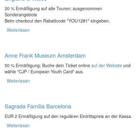
20 % Ermäßigung auf alle Touren; ausgenommen
Sonderangebote
YOU1281"
Beim checkout den Rabattcode "
eingeben.
Weiterlesen
über Rabbie's - Small Group Tours in Schottland,
England & Wales
Anne Frank Museum Amsterdam
50 % Ermäßigung; Buche dein Ticket online
auf der Website
und
wähle
"CJP / European Youth Card"
aus.
Weiterlesen
über Anne Frank Museum Amsterdam
Sagrada Familia Barcelona
EUR 2 Ermäßigung auf den regulären Eintrittspreis an der Kassa.
Weiterlesen
über Sagrada Familia Barcelona