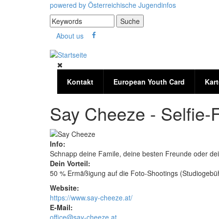
Direkt zum Inhalt
powered by
Österreichische Jugendinfos
Suche
Suchformular
About us
Kontakt
European Youth Card
Kart
Say Cheeze - Selfie-
Info:
Schnapp deine Famile, deine besten Freunde oder de
Dein Vorteil:
50 % Ermäßigung auf die Foto-Shootings (Studiogebü
Website:
https://www.say-cheeze.at/
E-Mail:
office@say-cheeze.at