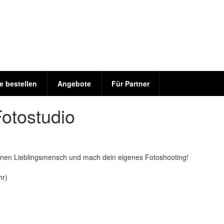
e bestellen
Angebote
Für Partner
Fotostudio
inen Lieblingsmensch und mach dein eigenes Fotoshooting!
hr)