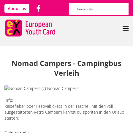
Direkt zum Inhalt
Suchformular
Suche
About us
Nomad Campers - Campingbus
Verleih
Info:
Reisefieber oder Festivaltickets in der Tasche? Mit den voll
ausgestatteten Retro Campern kannst du spontan in den Urlaub
starten!
Dein Vorteil: