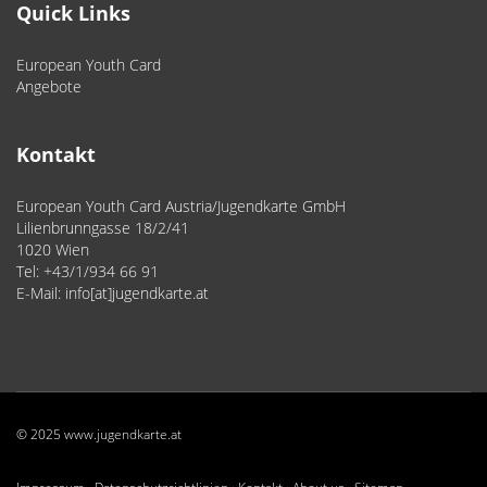
Quick Links
European Youth Card
Angebote
Kontakt
European Youth Card Austria/Jugendkarte GmbH
Lilienbrunngasse 18/2/41
1020 Wien
Tel: +43/1/934 66 91
E-Mail: info[at]jugendkarte.at
© 2025
www.jugendkarte.at