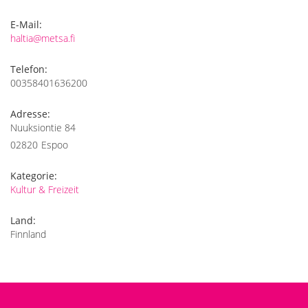
E-Mail:
haltia@metsa.fi
Telefon:
00358401636200
Adresse:
Nuuksiontie 84
02820
Espoo
Kategorie:
Kultur & Freizeit
Land:
Finnland