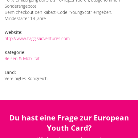
Sonderangebote
Beim checkout den Rabatt-Code "YoungScot" eingeben.
Mindestalter 18 Jahre
Website:
http://www.haggisadventures.com
Kategorie:
Reisen & Mobilität
Land:
Vereinigtes Königreich
Du hast eine Frage zur European
Youth Card?