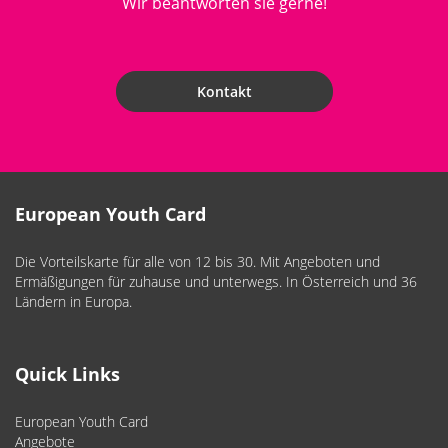
Wir beantworten sie gerne!
Kontakt
European Youth Card
Die Vorteilskarte für alle von 12 bis 30. Mit Angeboten und
Ermäßigungen für zuhause und unterwegs. In Österreich und 36
Ländern in Europa.
Quick Links
European Youth Card
Angebote