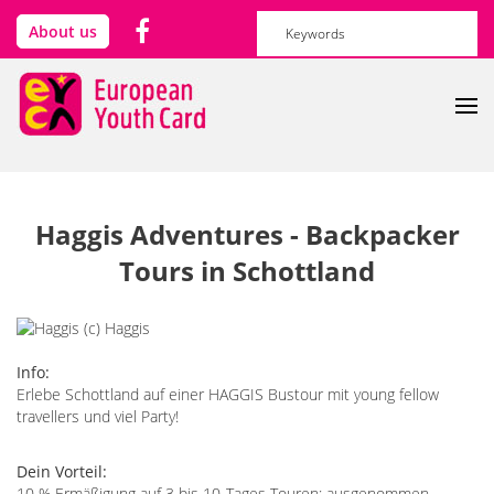
Direkt zum Inhalt
Suchformular
Suche
About us
Haggis Adventures - Backpacker
Tours in Schottland
Info:
Erlebe Schottland auf einer HAGGIS Bustour mit young fellow
travellers und viel Party!
Dein Vorteil:
10 % Ermäßigung auf 3 bis 10-Tages Touren; ausgenommen